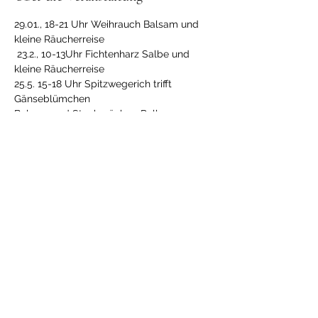
29.01., 18-21 Uhr Weihrauch Balsam und 
kleine Räucherreise 
 23.2., 10-13Uhr Fichtenharz Salbe und 
kleine Räucherreise 
25.5. 15-18 Uhr Spitzwegerich trifft 
Gänseblümchen 
Balsam und Stechmücken-Roller
01.8. 13-16 Lavendel trifft Ringelblume
 Balsam rühren und Kräuterkissen  
befüllen
Mehr anzeigen
Diese Veranstaltung teilen