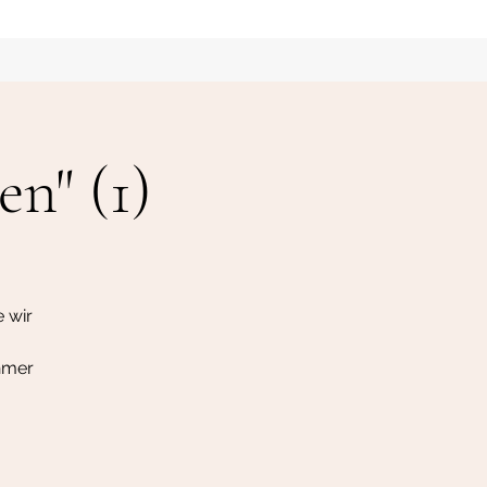
en" (1)
g
e wir
hmer