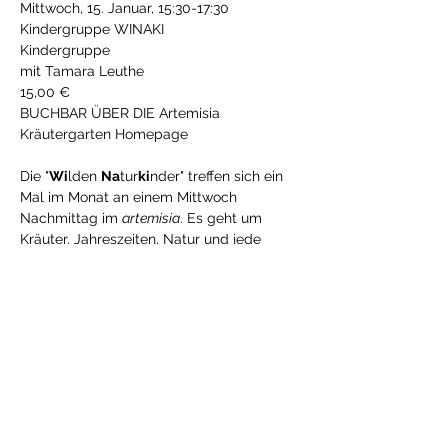
Mittwoch, 15. Januar, 15:30-17:30 
Kindergruppe WINAKI
Kindergruppe
mit Tamara Leuthe
15,00 €
BUCHBAR ÜBER DIE Artemisia 
Kräutergarten Homepage 
Die "
Wi
lden 
Na
tur
ki
nder" treffen sich ein 
Mal im Monat an einem Mittwoch 
Nachmittag im 
artemisia
. Es geht um 
Kräuter, Jahreszeiten, Natur und jede 
Menge Spaß! Wir wachsen über das Jahr 
zusammen, lernen von und mit der Natur, 
fördern und fordern unsere Sinne und 
werden kreativ.Mögliche Aktivitäten sind: 
Tontöpfe bemalen und bepflanzen, 
Salben rühren, gemeinschaftlich kochen.
Mehr anzeigen