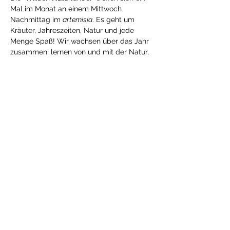
Mal im Monat an einem Mittwoch 
Nachmittag im 
artemisia
. Es geht um 
Kräuter, Jahreszeiten, Natur und jede 
Menge Spaß! Wir wachsen über das Jahr 
zusammen, lernen von und mit der Natur, 
fördern und fordern unsere Sinne und 
werden kreativ.Mögliche Aktivitäten sind: 
Tontöpfe bemalen und bepflanzen, 
Salben rühren, gemeinschaftlich kochen.
Mehr anzeigen
Diese Veranstaltung teilen