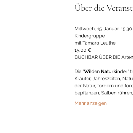
Über die Veranst
Mittwoch, 15. Januar, 15:
Kindergruppe
mit Tamara Leuthe
15,00 €
BUCHBAR ÜBER DIE Artemi
Die "
Wi
lden 
Na
tur
ki
nder" t
Kräuter, Jahreszeiten, Na
der Natur, fördern und for
bepflanzen, Salben rühren
Mehr anzeigen