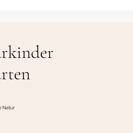
rkinder
arten
e Natur