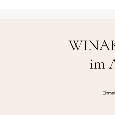
WINAKI
im A
Einmal